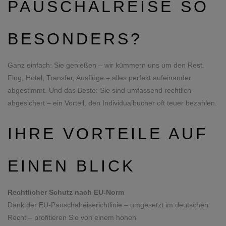
PAUSCHALREISE SO
BESONDERS?
Ganz einfach: Sie genießen – wir kümmern uns um den Rest.
Flug, Hotel, Transfer, Ausflüge – alles perfekt aufeinander
abgestimmt. Und das Beste: Sie sind umfassend rechtlich
abgesichert – ein Vorteil, den Individualbucher oft teuer bezahlen.
IHRE VORTEILE AUF
EINEN BLICK
Rechtlicher Schutz nach EU-Norm
Dank der EU-Pauschalreiserichtlinie – umgesetzt im deutschen
Recht – profitieren Sie von einem hohen