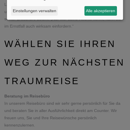
​​​​​​​Lassen Sie sich im Reisebüro beraten. Nur so genießen Sie die
Einstellungen verwalten
Alle akzeptieren
umfassenden Rechte, die das Bundesministerium der Justiz in
seiner Broschüre betont: „Nur wer seine Rechte kennt, kann sie
im Ernstfall auch wirksam einfordern.“
WÄHLEN SIE IHREN
WEG ZUR NÄCHSTEN
TRAUMREISE
Beratung im Reisebüro​​​​​​​
In unserem Reisebüro sind wir sehr gerne persönlich für Sie da
und beraten Sie in aller Ausführlichkeit direkt am Counter. Wir
freuen uns, Sie und Ihre Reisewünsche persönlich
kennenzulernen.